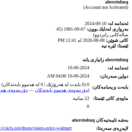
aberetobuq
(Account not Activated)
ئه‌ندامه‌ له‌:
10-09-2024
به‌رواری له‌دایك بوون:
07-09-1981 (45
ساله‌كانی رابردوو)
كاتی شوێن:
08-08-2026 له‌ 12:41 PM
ئێستا:
لێره‌ نیه‌
aberetobuq زانیاری یانه‌
10-09-2024
ئه‌ندامه‌ له‌:
10-09-2024 04:06 AM
دواین سه‌ردان:
0 (0 بابه‌ت له‌ هه‌رۆژێك | 0 له‌ هه‌موو بابه‌ته‌كان)
بابه‌ت و په‌یامه‌کان:
(
دۆزینه‌وه‌ی هه‌موو بابه‌ته‌کان
—
دۆزینه‌وه‌ی هه‌م
ماوه‌ی كاتی ئێستا:
22 سانیه‌
0
به‌شه‌ تایبه‌تیه‌کان aberetobuq
://csicls.org/drugs/viagra-price-walmart/
لاپه‌ڕه‌ی سه‌ره‌تا: