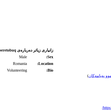
زانیاری زیاتر ده‌رباره‌ی aberetobuq
Male
Sex:
Romania
Location:
Volunteering
Bio:
وو په‌یامه‌کان
)
https