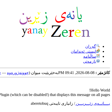
گه‌ڕان
لیستی ئه‌ندامان
ساڵنامه
یارمه‌تی
کاتژمێر :
08-08-2026, 09:41 PM
به‌خێربێیت میوان (
چوونه‌ژوره‌وه‌
—
خ
Hello World!
ugin (which can be disabled!) that displays this message on all pages.
یــــانــه‌ی زێـــریـــن
/
زانیاری تایبه‌تی aberetobuq