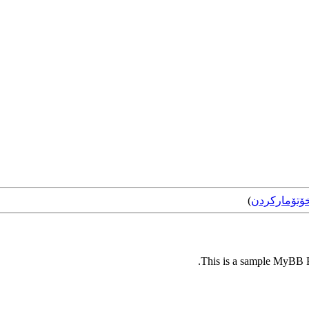
ۆتۆمارکردن
)
This is a sample MyBB Pl