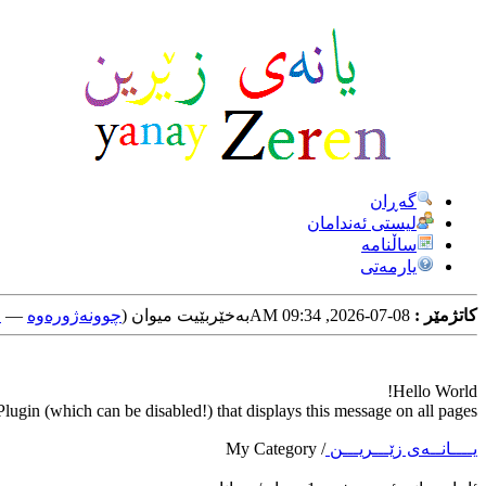
گه‌ڕان
لیستی ئه‌ندامان
ساڵنامه
یارمه‌تی
کاتژمێر :
08-07-2026, 09:34 AM
به‌خێربێیت میوان (
چوونه‌ژوره‌وه‌
—
خ
Hello World!
ugin (which can be disabled!) that displays this message on all pages.
یــــانــه‌ی زێـــریـــن
/
My Category