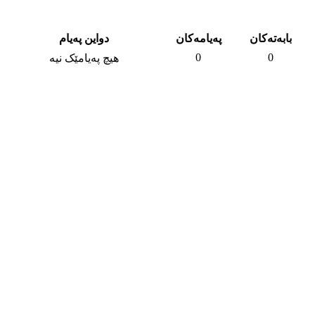
بابه‌ته‌کان
په‌یامه‌كان
دواین په‌یام
0
0
هیچ په‌یامێک نیه‌