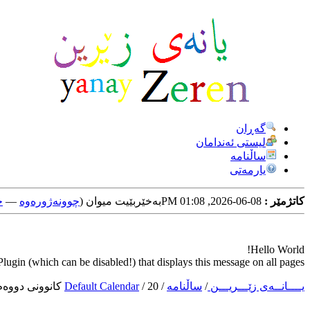
گه‌ڕان
لیستی ئه‌ندامان
ساڵنامه
یارمه‌تی
کاتژمێر :
08-06-2026, 01:08 PM
به‌خێربێیت میوان (
چوونه‌ژوره‌وه‌
—
خ
Hello World!
ugin (which can be disabled!) that displays this message on all pages.
یــــانــه‌ی زێـــریـــن
/
ساڵنامه‌
/
20 كانوونی دووه‌م 2025
/
Default Calendar