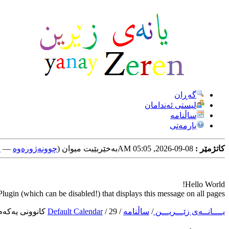
گه‌ڕان
لیستی ئه‌ندامان
ساڵنامه
یارمه‌تی
کاتژمێر :
08-09-2026, 05:05 AM
به‌خێربێیت میوان (
چوونه‌ژوره‌وه‌
—
خ
Hello World!
ugin (which can be disabled!) that displays this message on all pages.
یــــانــه‌ی زێـــریـــن
/
ساڵنامه‌
/
29 كانوونی یه‌كه‌م 2024
/
Default Calendar