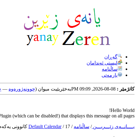
گه‌ڕان
لیستی ئه‌ندامان
ساڵنامه
یارمه‌تی
کاتژمێر :
08-08-2026, 09:09 PM
به‌خێربێیت میوان (
چوونه‌ژوره‌وه‌
—
خ
Hello World!
ugin (which can be disabled!) that displays this message on all pages.
یــــانــه‌ی زێـــریـــن
/
ساڵنامه‌
/
17 كانوونی یه‌كه‌م 2024
/
Default Calendar